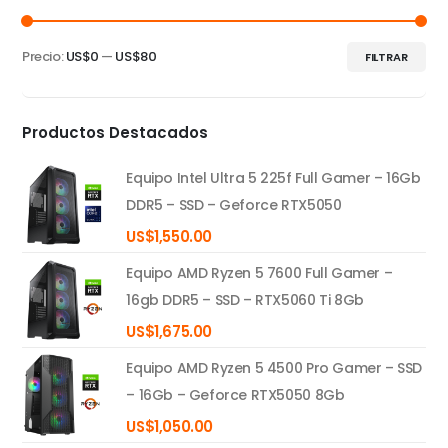
Precio:
US$0
—
US$80
FILTRAR
Precio
Precio
mínimo
máximo
Productos Destacados
Equipo Intel Ultra 5 225f Full Gamer – 16Gb
DDR5 – SSD – Geforce RTX5050
US$
1,550.00
Equipo AMD Ryzen 5 7600 Full Gamer –
16gb DDR5 – SSD – RTX5060 Ti 8Gb
US$
1,675.00
Equipo AMD Ryzen 5 4500 Pro Gamer – SSD
– 16Gb – Geforce RTX5050 8Gb
US$
1,050.00