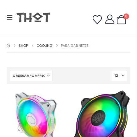
0
SHOP
COOLING
PARA GABINETES