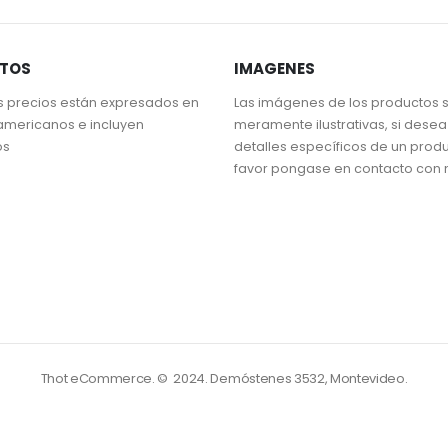
STOS
IMAGENES
s precios están expresados en
Las imágenes de los productos 
americanos e incluyen
meramente ilustrativas, si dese
os
detalles específicos de un prod
favor pongase en contacto con 
Thot eCommerce. © 2024.
Demóstenes 3532, Montevideo.