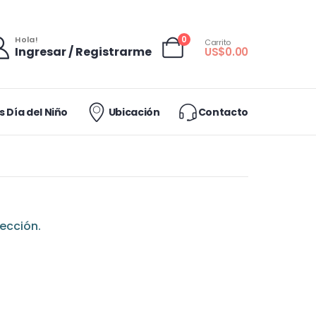
0
Hola!
Carrito
Ingresar / Registrarme
US$
0.00
 Día del Niño
Ubicación
Contacto
ección.