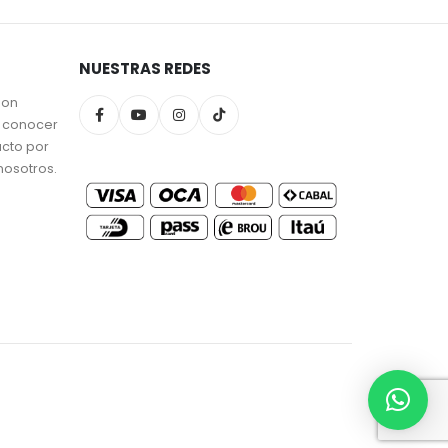
NUESTRAS REDES
son
a conocer
ucto por
nosotros.