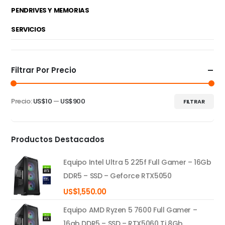
PENDRIVES Y MEMORIAS
SERVICIOS
Filtrar Por Precio
Precio:
US$10
—
US$900
FILTRAR
Precio
Precio
mínimo
máximo
Productos Destacados
Equipo Intel Ultra 5 225f Full Gamer – 16Gb
DDR5 – SSD – Geforce RTX5050
US$
1,550.00
Equipo AMD Ryzen 5 7600 Full Gamer –
16gb DDR5 – SSD – RTX5060 Ti 8Gb