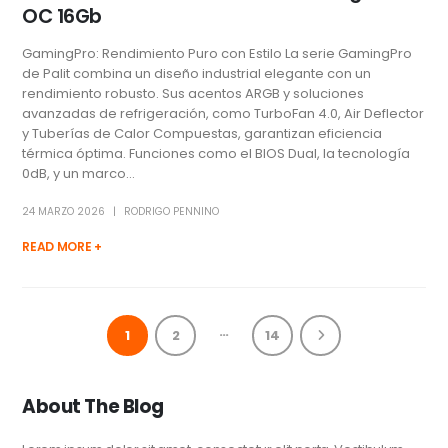
OC 16Gb
GamingPro: Rendimiento Puro con Estilo La serie GamingPro
de Palit combina un diseño industrial elegante con un
rendimiento robusto. Sus acentos ARGB y soluciones
avanzadas de refrigeración, como TurboFan 4.0, Air Deflector
y Tuberías de Calor Compuestas, garantizan eficiencia
térmica óptima. Funciones como el BIOS Dual, la tecnología
0dB, y un marco...
24 MARZO 2026
RODRIGO PENNINO
READ MORE +
…
1
2
14
About The Blog