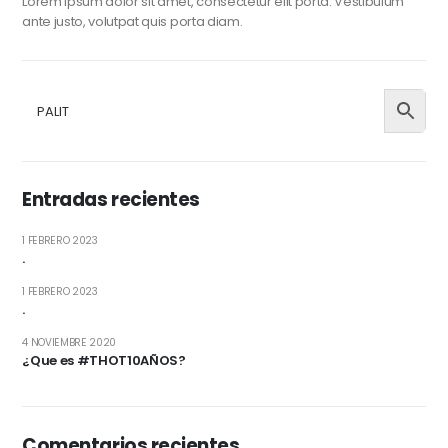
Lorem ipsum dolor sit amet, consectetur elit porta. Vestibulum
ante justo, volutpat quis porta diam.
Entradas recientes
1 FEBRERO 2023
.
1 FEBRERO 2023
.
4 NOVIEMBRE 2020
¿Que es #THOT10AÑOS?
Comentarios recientes