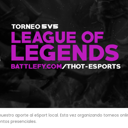
uestro aporte al eSport local. Esta vez organizando torneos onl
ntos presenciales.