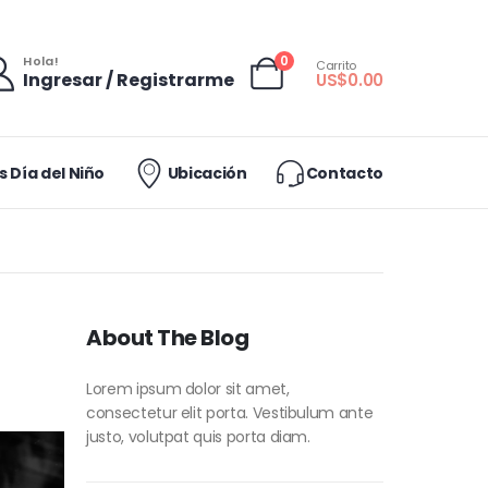
0
Hola!
Carrito
Ingresar / Registrarme
US$
0.00
 Día del Niño
Ubicación
Contacto
About The Blog
Lorem ipsum dolor sit amet,
consectetur elit porta. Vestibulum ante
justo, volutpat quis porta diam.