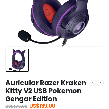
Auricular Razer Kraken
Kitty V2 USB Pokemon
Gengar Edition
El
El
US$
139.00
US$
175.00