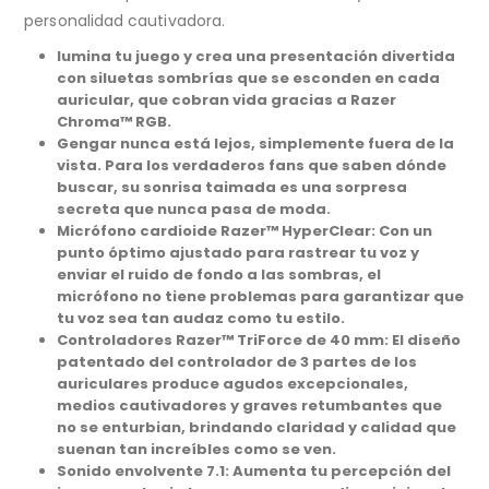
personalidad cautivadora.
lumina tu juego y crea una presentación divertida
con siluetas sombrías que se esconden en cada
auricular, que cobran vida gracias a Razer
Chroma™ RGB.
Gengar nunca está lejos, simplemente fuera de la
vista. Para los verdaderos fans que saben dónde
buscar, su sonrisa taimada es una sorpresa
secreta que nunca pasa de moda.
Micrófono cardioide Razer™ HyperClear: Con un
punto óptimo ajustado para rastrear tu voz y
enviar el ruido de fondo a las sombras, el
micrófono no tiene problemas para garantizar que
tu voz sea tan audaz como tu estilo.
Controladores Razer™ TriForce de 40 mm: El diseño
patentado del controlador de 3 partes de los
auriculares produce agudos excepcionales,
medios cautivadores y graves retumbantes que
no se enturbian, brindando claridad y calidad que
suenan tan increíbles como se ven.
Sonido envolvente 7.1: Aumenta tu percepción del