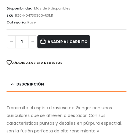
precio
precio
original
actual
Disponibilidad:
Más de 5 disponibles
era:
es:
SKU:
RZ04-04730300-R3M1
US$175.00.
US$139.00.
Categoría:
Razer
AÑADIR AL CARRITO
AÑADIR A LA LISTA DE DESEOS
DESCRIPCIÓN
Transmite el espíritu travieso de Gengar con unos
auriculares que se atreven a destacar. Con sus
características puntas y detalles en púrpura espectral,
son la fusión perfecta de alto rendimiento y