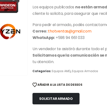
Los equipos publicados
no están arma
cliente lo solicita, para asegurar que reci
Para pedir el armado, podés contactarn
Correo:
thotventas@gmail.com
WhatsApp:
+598 94 661 033
Un vendedor te asistirá durante todo el 
Solicitamos que la comunicación se
tu atención.
Categorías:
Equipos AMD
,
Equipos Armados
AÑADIR A LA LISTA DE DESEOS
SOLICITAR ARMADO