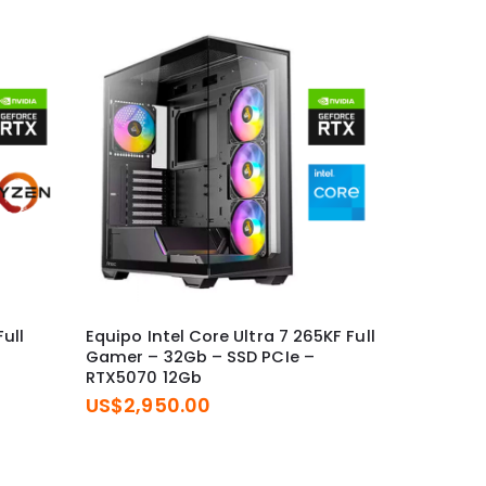
ull
Equipo Intel Core Ultra 7 265KF Full
Equipo AM
Gamer – 32Gb – SSD PCIe –
Gamer – S
RTX5070 12Gb
RTX5050 
US$
2,950.00
US$
1,05