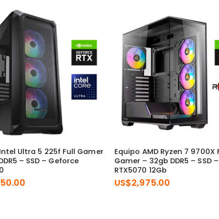
Celular
*
Consultas Adicionales
Intel Ultra 5 225f Full Gamer
Equipo AMD Ryzen 7 9700X F
DDR5 – SSD – Geforce
Gamer – 32gb DDR5 – SSD –
0
RTX5070 12Gb
650.00
US$
2,975.00