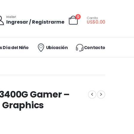
0
Hola!
Carrito
Ingresar / Registrarme
US$
0.00
 Día del Niño
Ubicación
Contacto
 3400G Gamer –
 Graphics