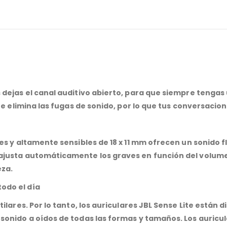
dejas el canal auditivo abierto, para que siempre tengas 
ite elimina las fugas de sonido, por lo que tus conversaci
s y altamente sensibles de 18 x 11 mm ofrecen un sonido fl
ajusta automáticamente los graves en función del volumen
eza.
odo el día
tilares. Por lo tanto, los auriculares JBL Sense Lite está
sonido a oídos de todas las formas y tamaños. Los auricul