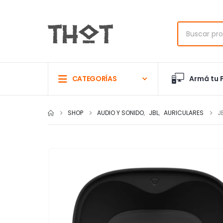
Armá tu 
CATEGORÍAS
SHOP
AUDIO Y SONIDO
,
JBL
,
AURICULARES
J