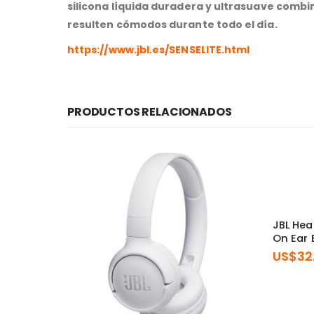
silicona líquida duradera y ultrasuave combi
resulten cómodos durante todo el día.
https://www.jbl.es/SENSELITE.html
PRODUCTOS RELACIONADOS
JBL He
On Ear 
US$
32