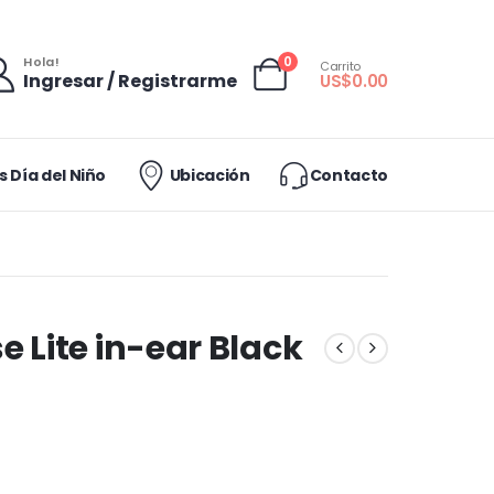
0
Hola!
Carrito
Ingresar / Registrarme
US$
0.00
 Día del Niño
Ubicación
Contacto
 Lite in-ear Black