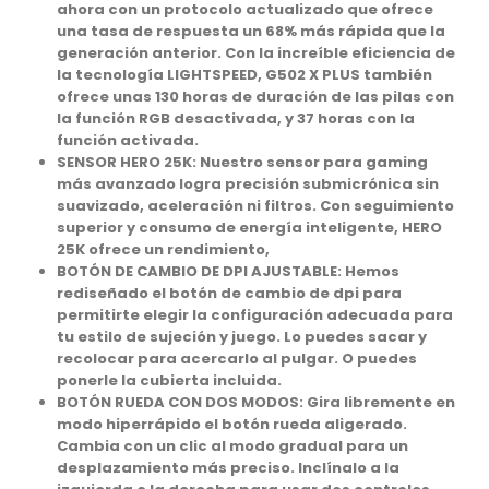
ahora con un protocolo actualizado que ofrece
una tasa de respuesta un 68% más rápida que la
generación anterior. Con la increíble eficiencia de
la tecnología LIGHTSPEED, G502 X PLUS también
ofrece unas 130 horas de duración de las pilas con
la función RGB desactivada, y 37 horas con la
función activada.
SENSOR HERO 25K: Nuestro sensor para gaming
más avanzado logra precisión submicrónica sin
suavizado, aceleración ni filtros. Con seguimiento
superior y consumo de energía inteligente, HERO
25K ofrece un rendimiento,
BOTÓN DE CAMBIO DE DPI AJUSTABLE: Hemos
rediseñado el botón de cambio de dpi para
permitirte elegir la configuración adecuada para
tu estilo de sujeción y juego. Lo puedes sacar y
recolocar para acercarlo al pulgar. O puedes
ponerle la cubierta incluida.
BOTÓN RUEDA CON DOS MODOS: Gira libremente en
modo hiperrápido el botón rueda aligerado.
Cambia con un clic al modo gradual para un
desplazamiento más preciso. Inclínalo a la