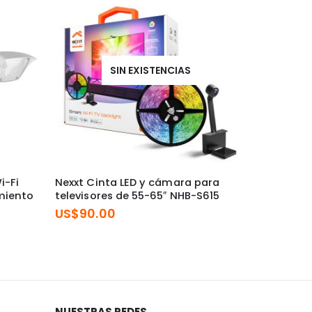
SIN EXISTENCIAS
i-Fi
Nexxt Cinta LED y cámara para
Nexxt Cer
miento
televisores de 55-65″ NHB-S615
conexión 
US$
90.00
US$
115.
NUESTRAS REDES