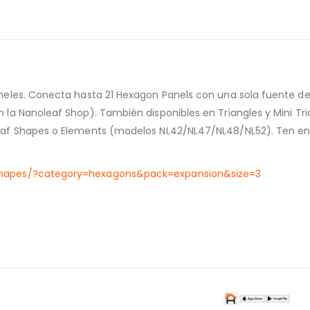
aneles. Conecta hasta 21 Hexagon Panels con una sola fuente d
 la Nanoleaf Shop). También disponibles en Triangles y Mini Tr
leaf Shapes o Elements (modelos NL42/NL47/NL48/NL52). Ten e
-shapes/?category=hexagons&pack=expansion&size=3