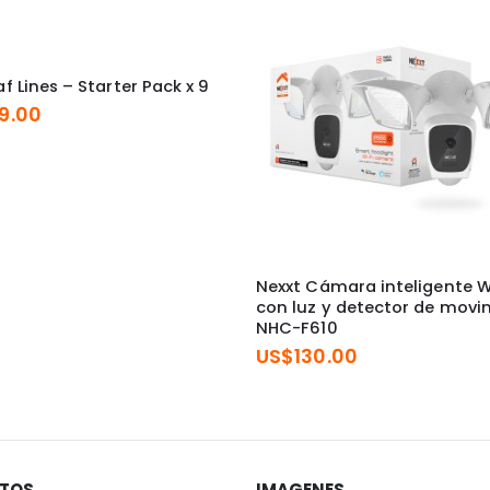
f Lines – Starter Pack x 9
9.00
Nexxt Cámara inteligente W
con luz y detector de movi
NHC-F610
US$
130.00
STOS
IMAGENES