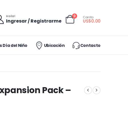
0
Hola!
Carrito
Ingresar / Registrarme
US$
0.00
 Día del Niño
Ubicación
Contacto
Expansion Pack –