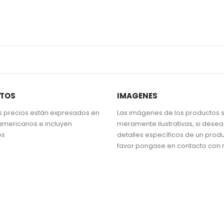
STOS
IMAGENES
s precios están expresados en
Las imágenes de los productos 
americanos e incluyen
meramente ilustrativas, si dese
os
detalles específicos de un prod
favor pongase en contacto con 