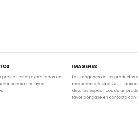
STOS
IMAGENES
s precios están expresados en
Las imágenes de los productos 
americanos e incluyen
meramente ilustrativas, si dese
os
detalles específicos de un prod
favor pongase en contacto con 