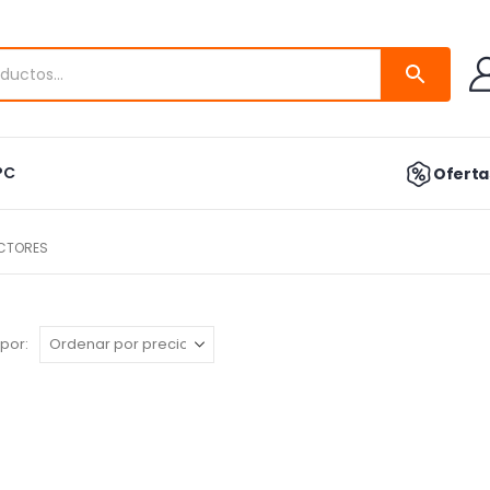
PC
Ofertas
CTORES
por: