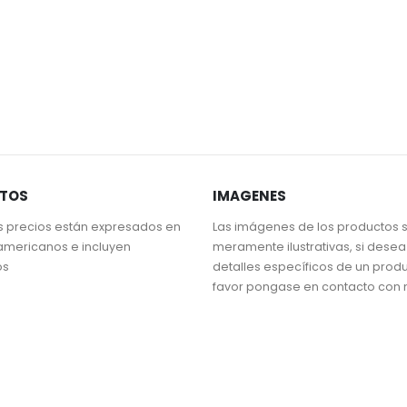
STOS
IMAGENES
s precios están expresados en
Las imágenes de los productos 
americanos e incluyen
meramente ilustrativas, si dese
os
detalles específicos de un prod
favor pongase en contacto con 