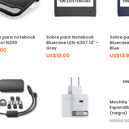
SIN EXISTENCIAS
SIN
a para notebook
Sobre para Notebook
Sobre p
ol N200
Bluecase LSN-K307 14″ –
Bluecase
Grey
Blue
.00
US$
10.00
US$
13.
SIN
Mochila
Expandibl
(negra)
US$
50.0