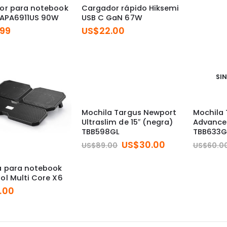
or para notebook
Cargador rápido Hiksemi
 APA6911US 90W
USB C GaN 67W
.99
US$
22.00
SIN
Mochila Targus Newport
Mochila 
Ultraslim de 15″ (negra)
Advanced
TBB598GL
TBB633G
El
El
US$
30.00
US$
89.00
US$
60.0
precio
precio
original
actual
a para notebook
era:
es:
l Multi Core X6
US$89.00.
US$30.00.
.00