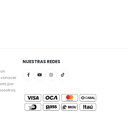
NUESTRAS REDES
son
a conocer
ucto por
nosotros.