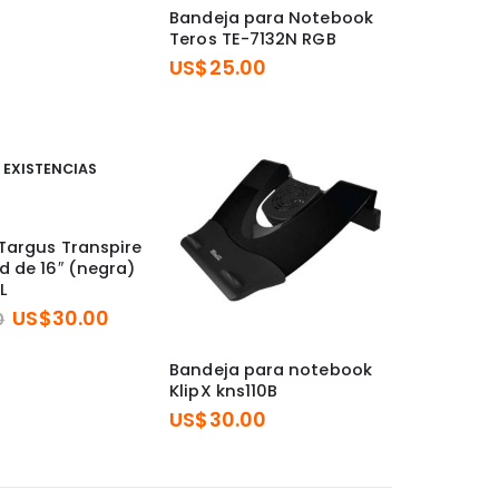
original
actual
Bandeja para Notebook
era:
es:
Teros TE-7132N RGB
US$50.00.
US$25.00.
US$
25.00
 EXISTENCIAS
Targus Transpire
 de 16″ (negra)
L
El
El
US$
30.00
0
precio
precio
original
actual
Bandeja para notebook
era:
es:
KlipX kns110B
US$60.00.
US$30.00.
US$
30.00