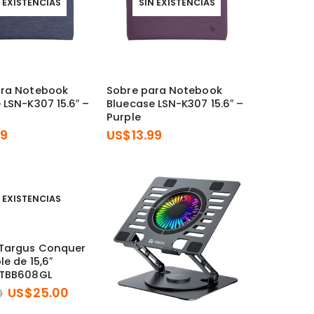
 EXISTENCIAS
SIN EXISTENCIAS
ara Notebook
Sobre para Notebook
 LSN-K307 15.6″ –
Bluecase LSN-K307 15.6″ –
Purple
99
US$
13.99
 EXISTENCIAS
 Targus Conquer
e de 15,6″
 TBB608GL
El
El
US$
25.00
0
precio
precio