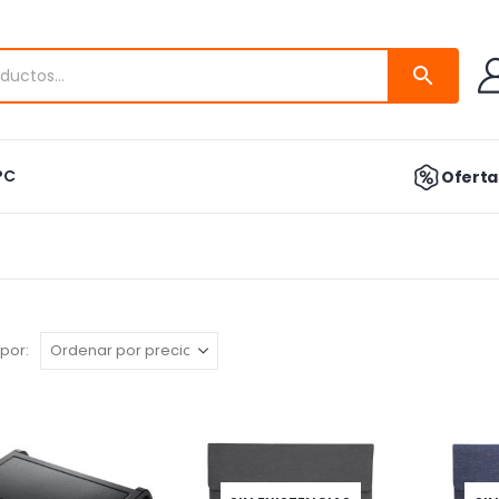
PC
Ofertas
por: