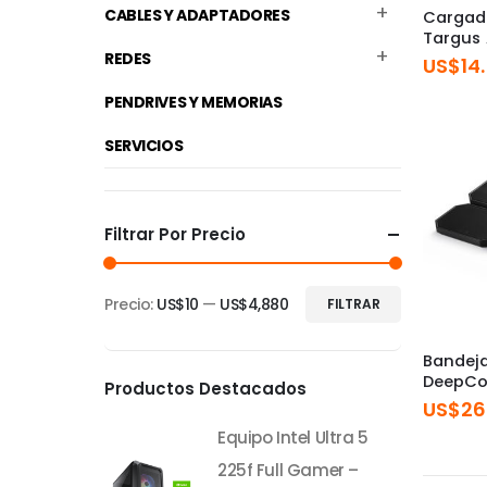
CABLES Y ADAPTADORES
Cargad
Targus
REDES
US$
14
PENDRIVES Y MEMORIAS
SERVICIOS
Filtrar Por Precio
Precio:
US$10
—
US$4,880
FILTRAR
Precio
Precio
mínimo
máximo
Bandej
DeepCoo
Productos Destacados
US$
26
Equipo Intel Ultra 5
225f Full Gamer –