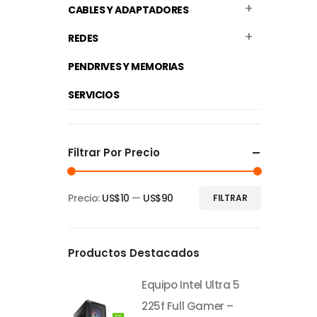
CABLES Y ADAPTADORES
REDES
PENDRIVES Y MEMORIAS
SERVICIOS
Filtrar Por Precio
Precio:
US$10
—
US$90
FILTRAR
Precio
Precio
mínimo
máximo
Productos Destacados
Equipo Intel Ultra 5
225f Full Gamer –