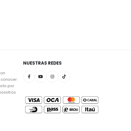
NUESTRAS REDES
son
a conocer
ucto por
nosotros.