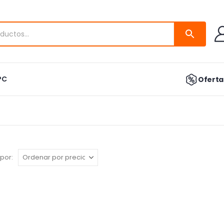
PC
Ofertas
por: