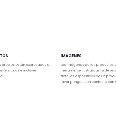
STOS
IMAGENES
s precios están expresados en
Las imágenes de los productos 
americanos e incluyen
meramente ilustrativas, si dese
os
detalles específicos de un prod
favor pongase en contacto con 