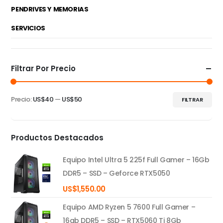
PENDRIVES Y MEMORIAS
SERVICIOS
Filtrar Por Precio
Precio:
US$40
—
US$50
FILTRAR
Precio
Precio
mínimo
máximo
Productos Destacados
Equipo Intel Ultra 5 225f Full Gamer – 16Gb
DDR5 – SSD – Geforce RTX5050
US$
1,550.00
Equipo AMD Ryzen 5 7600 Full Gamer –
16gb DDR5 – SSD – RTX5060 Ti 8Gb