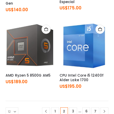
Especial
Gen
US$
175.00
US$
140.00
AMD Ryzen 5 8500G AM5
CPU Intel Core i5 12400f
Alder Lake 1700
US$
189.00
US$
195.00
…
1
2
3
6
7