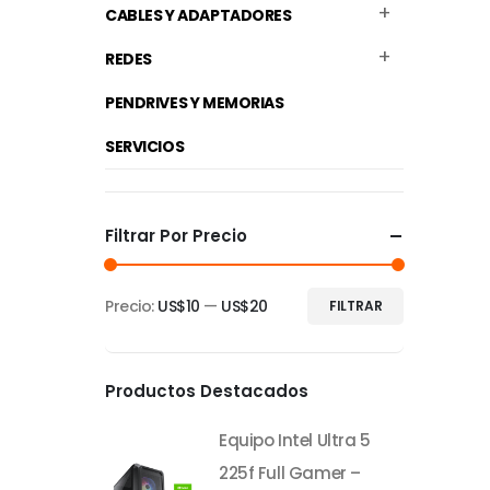
CABLES Y ADAPTADORES
REDES
PENDRIVES Y MEMORIAS
SERVICIOS
Filtrar Por Precio
Precio:
US$10
—
US$20
FILTRAR
Precio
Precio
mínimo
máximo
Productos Destacados
Equipo Intel Ultra 5
225f Full Gamer –