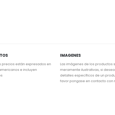
STOS
IMAGENES
s precios están expresados en
Las imágenes de los productos 
americanos e incluyen
meramente ilustrativas, si dese
os
detalles específicos de un prod
favor pongase en contacto con 