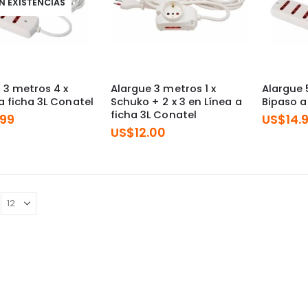
IN EXISTENCIAS
 3 metros 4 x
Alargue 3 metros 1 x
Alargue 
a ficha 3L Conatel
Schuko + 2 x 3 en Línea a
Bipaso a
ficha 3L Conatel
.99
US$
14.
US$
12.00