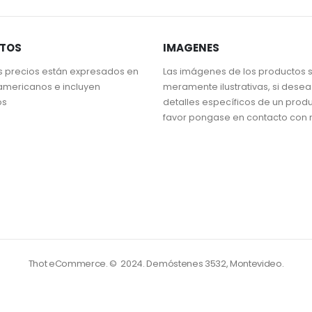
STOS
IMAGENES
s precios están expresados en
Las imágenes de los productos 
americanos e incluyen
meramente ilustrativas, si dese
os
detalles específicos de un prod
favor pongase en contacto con 
Thot eCommerce. © 2024.
Demóstenes 3532, Montevideo.