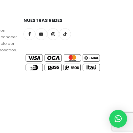
NUESTRAS REDES
son
a conocer
ucto por
nosotros.