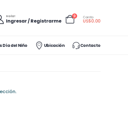
0
Hola!
Carrito
Ingresar / Registrarme
US$
0.00
 Día del Niño
Ubicación
Contacto
ección.