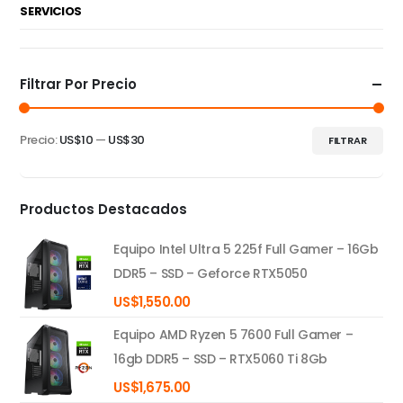
SERVICIOS
Filtrar Por Precio
Precio:
US$10
—
US$30
FILTRAR
Precio
Precio
mínimo
máximo
Productos Destacados
Equipo Intel Ultra 5 225f Full Gamer – 16Gb
DDR5 – SSD – Geforce RTX5050
US$
1,550.00
Equipo AMD Ryzen 5 7600 Full Gamer –
16gb DDR5 – SSD – RTX5060 Ti 8Gb
US$
1,675.00