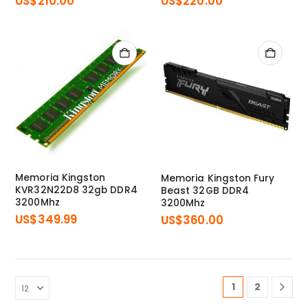
US$
210.00
US$
220.00
Memoria Kingston
Memoria Kingston Fury
KVR32N22D8 32gb DDR4
Beast 32GB DDR4
3200Mhz
3200Mhz
US$
349.99
US$
360.00
1
2