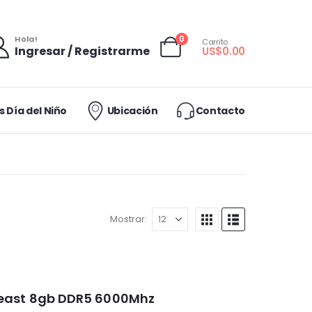
0
Hola!
Carrito
Ingresar / Registrarme
US$
0.00
 Día del Niño
Ubicación
Contacto
Mostrar:
Beast 8gb DDR5 6000Mhz