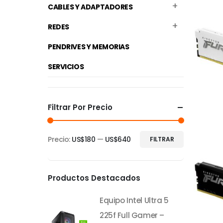
CABLES Y ADAPTADORES
REDES
PENDRIVES Y MEMORIAS
SERVICIOS
Filtrar Por Precio
Precio:
US$180
—
US$640
FILTRAR
Precio
Precio
mínimo
máximo
Productos Destacados
Equipo Intel Ultra 5
225f Full Gamer –