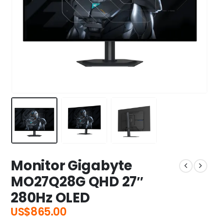
Monitor Gigabyte
MO27Q28G QHD 27″
280Hz OLED
US$
865.00