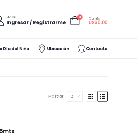
0
Hola!
Carrito
Ingresar / Registrarme
US$
0.00
 Día del Niño
Ubicación
Contacto
Mostrar:
.5mts