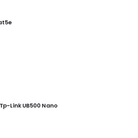
at5e
 Tp-Link UB500 Nano