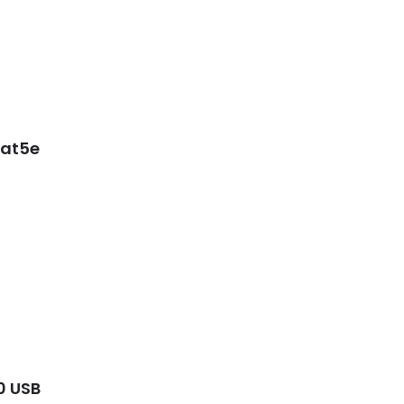
Cat5e
0 USB