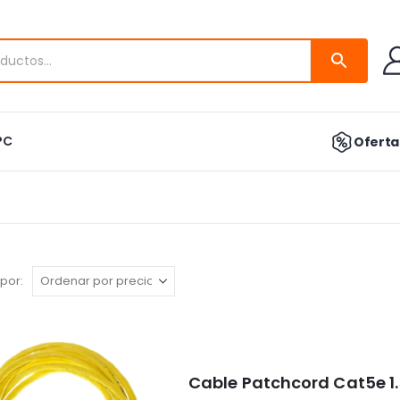
PC
Ofertas
por:
Cable Patchcord Cat5e 1