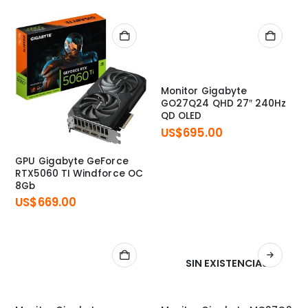
Monitor Gigabyte
GO27Q24 QHD 27″ 240Hz
QD OLED
US$
695.00
GPU Gigabyte GeForce
RTX5060 TI Windforce OC
8Gb
US$
669.00
SIN EXISTENCIAS