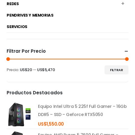
REDES
PENDRIVES Y MEMORIAS
SERVICIOS
Filtrar Por Precio
Precio:
US$20
—
US$5,470
FILTRAR
Precio
Precio
mínimo
máximo
Productos Destacados
Equipo Intel Ultra 5 225f Full Gamer – 16Gb
DDR5 – SSD – Geforce RTX5050
US$
1,550.00
Equipo AMD Ryzen 5 7600 Full Gamer –