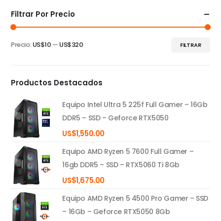
Filtrar Por Precio
Precio:
US$10
—
US$320
FILTRAR
Precio
Precio
mínimo
máximo
Productos Destacados
Equipo Intel Ultra 5 225f Full Gamer – 16Gb
DDR5 – SSD – Geforce RTX5050
US$
1,550.00
Equipo AMD Ryzen 5 7600 Full Gamer –
16gb DDR5 – SSD – RTX5060 Ti 8Gb
US$
1,675.00
Equipo AMD Ryzen 5 4500 Pro Gamer – SSD
– 16Gb – Geforce RTX5050 8Gb