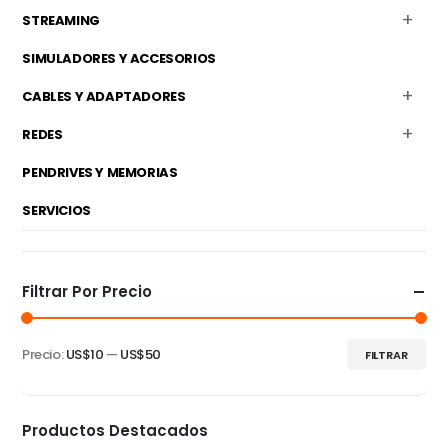
STREAMING
SIMULADORES Y ACCESORIOS
CABLES Y ADAPTADORES
REDES
PENDRIVES Y MEMORIAS
SERVICIOS
Filtrar Por Precio
Precio:
US$10
—
US$50
FILTRAR
Precio
Precio
mínimo
máximo
Productos Destacados