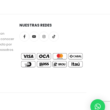
NUESTRAS REDES
son
a conocer
ucto por
nosotros.