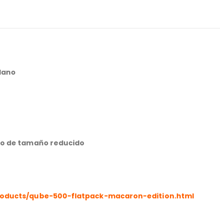
lano
po de tamaño reducido
roducts/qube-500-flatpack-macaron-edition.html