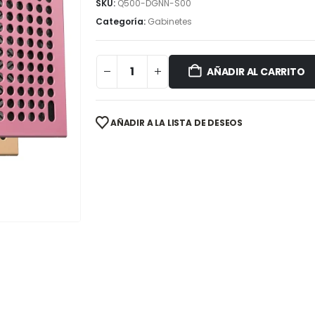
SKU:
Q500-DGNN-S00
Categoría:
Gabinetes
AÑADIR AL CARRITO
AÑADIR A LA LISTA DE DESEOS