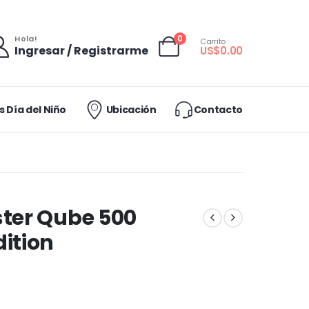
0
Hola!
Carrito
Ingresar / Registrarme
US$
0.00
 Día del Niño
Ubicación
Contacto
ster Qube 500
ition