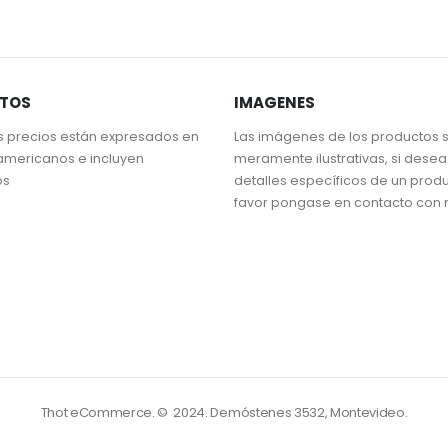
STOS
IMAGENES
s precios están expresados en
Las imágenes de los productos 
americanos e incluyen
meramente ilustrativas, si dese
os
detalles específicos de un prod
favor pongase en contacto con 
Thot eCommerce. © 2024.
Demóstenes 3532, Montevideo.