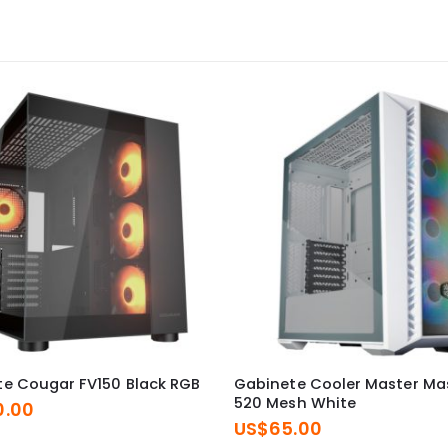
e Cougar FV150 Black RGB
Gabinete Cooler Master Ma
520 Mesh White
0.00
US$
65.00