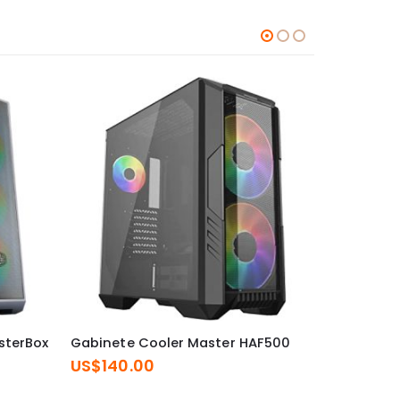
sterBox
Gabinete Cooler Master HAF500
Gabinete
White
US$
140.00
US$
375