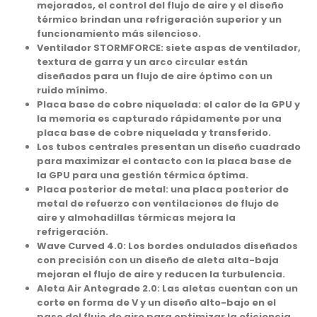
mejorados, el control del flujo de aire y el diseño
térmico brindan una refrigeración superior y un
funcionamiento más silencioso.
Ventilador STORMFORCE:
siete aspas de ventilador,
textura de garra y un arco circular están
diseñados para un flujo de aire óptimo con un
ruido mínimo.
Placa base de cobre niquelada:
el calor de la GPU y
la memoria es capturado rápidamente por una
placa base de cobre niquelada y transferido.
Los tubos centrales
presentan un diseño cuadrado
para maximizar el contacto con la placa base de
la GPU para una gestión térmica óptima.
Placa posterior de metal:
una placa posterior de
metal de refuerzo con ventilaciones de flujo de
aire y almohadillas térmicas mejora la
refrigeración.
Wave Curved 4.0:
Los bordes ondulados diseñados
con precisión con un diseño de aleta alta-baja
mejoran el flujo de aire y reducen la turbulencia.
Aleta Air Antegrade 2.0:
Las aletas cuentan con un
corte en forma de V y un diseño alto-bajo en el
paso del flujo de aire para optimizar la eficiencia