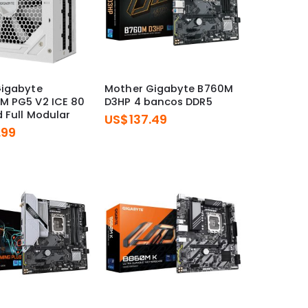
Gigabyte
Mother Gigabyte B760M
M PG5 V2 ICE 80
D3HP 4 bancos DDR5
d Full Modular
US$
137.49
.99