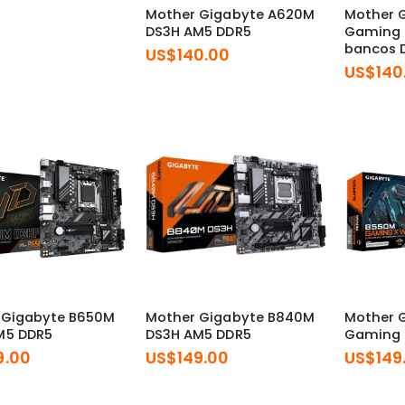
era:
es:
Mother Gigabyte A620M
Mother 
US$149.00.
US$139.00.
DS3H AM5 DDR5
Gaming P
bancos 
US$
140.00
US$
140
 Gigabyte B650M
Mother Gigabyte B840M
Mother 
M5 DDR5
DS3H AM5 DDR5
Gaming 
9.00
US$
149.00
US$
149