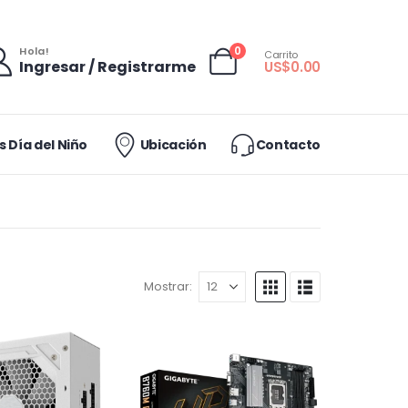
0
Hola!
Carrito
Ingresar / Registrarme
US$
0.00
 Día del Niño
Ubicación
Contacto
Mostrar: