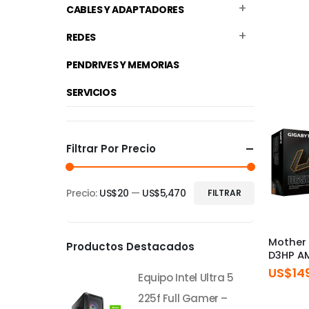
CABLES Y ADAPTADORES
REDES
PENDRIVES Y MEMORIAS
SERVICIOS
Filtrar Por Precio
Precio:
US$20
—
US$5,470
FILTRAR
Precio
Precio
mínimo
máximo
Mother
Productos Destacados
D3HP A
US$
14
Equipo Intel Ultra 5
225f Full Gamer –