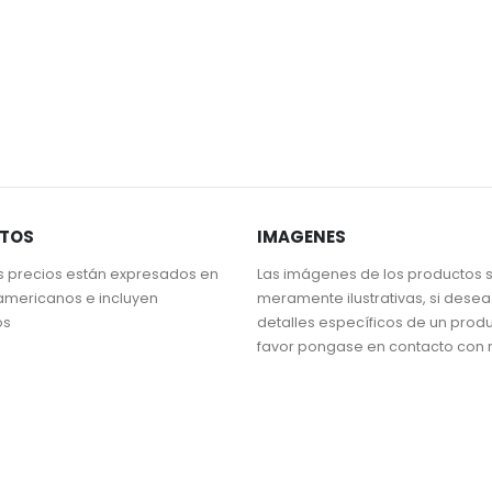
STOS
IMAGENES
s precios están expresados en
Las imágenes de los productos 
americanos e incluyen
meramente ilustrativas, si dese
os
detalles específicos de un prod
favor pongase en contacto con 