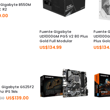
 Gigabyte B550M
C R2
9.00
Fuente Gigabyte
Fuente 
UD1000GM PG5 V2 80 Plus
UD1000G
Gold Full Modular
Plus Gol
US$
134.99
US$
134
r Gigabyte GS25F2
hz IPS 1Ms
El
El
US$
139.00
.00
precio
precio
original
actual