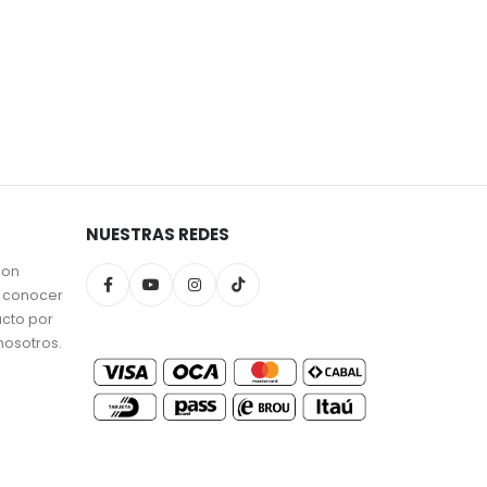
NUESTRAS REDES
son
a conocer
ucto por
nosotros.