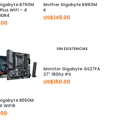
Gigabyte B760M
Mother Gigabyte B860M
lus WiFi – 4
K
DDR4
US$
145.00
.00
SIN EXISTENCIAS
Monitor Gigabyte GS27FA
27″ 180hz IPS
US$
150.00
Gigabyte B550M
X WiFi6
.00