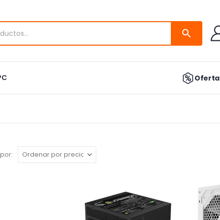
PC
Ofertas
por: