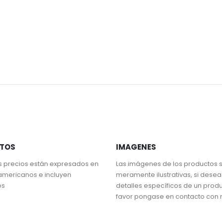
STOS
IMAGENES
s precios están expresados en
Las imágenes de los productos 
americanos e incluyen
meramente ilustrativas, si dese
os
detalles específicos de un prod
favor pongase en contacto con 