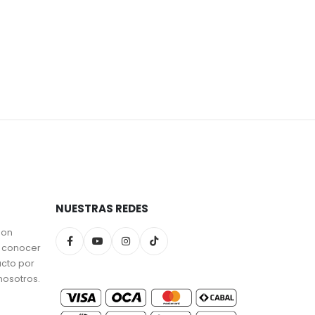
NUESTRAS REDES
son
a conocer
ucto por
nosotros.