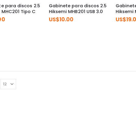
e para discos 2.5
Gabinete para discos 2.5
Gabinete
 MHC201 Tipo C
Hiksemi MHB201 USB 3.0
Hiksemi 
00
US$
10.00
US$
19.