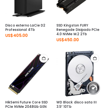
Disco externo LaCie D2
SSD Kingston FURY
Professional 4Tb
Renegade Disipado PCIe
4.0 NVMe M.2 2Tb
US$
405.00
US$
450.00
HikSemi Future Core SSD
WD Black disco sata III
PCIe NVMe 2048Gb GEN
3.5″ 10Tb