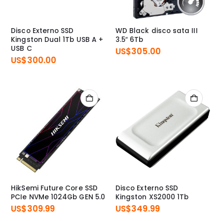
Disco Externo SSD
WD Black disco sata III
Kingston Dual 1Tb USB A +
3.5″ 6Tb
USB C
US$
305.00
US$
300.00
HikSemi Future Core SSD
Disco Externo SSD
PCIe NVMe 1024Gb GEN 5.0
Kingston XS2000 1Tb
US$
309.99
US$
349.99