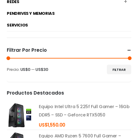
REDES
PENDRIVES Y MEMORIAS
SERVICIOS
Filtrar Por Precio
Precio:
US$0
—
US$30
FILTRAR
Precio
Precio
mínimo
máximo
Productos Destacados
Equipo Intel Ultra 5 225f Full Gamer – 16Gb
DDR5 – SSD – Geforce RTX5050
US$
1,550.00
Equipo AMD Ryzen 5 7600 Full Gamer –