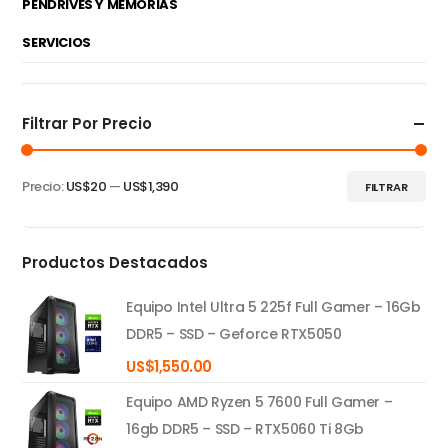
PENDRIVES Y MEMORIAS
SERVICIOS
Filtrar Por Precio
Precio:
US$20
—
US$1,390
FILTRAR
Precio
Precio
mínimo
máximo
Productos Destacados
Equipo Intel Ultra 5 225f Full Gamer – 16Gb
DDR5 – SSD – Geforce RTX5050
US$
1,550.00
Equipo AMD Ryzen 5 7600 Full Gamer –
16gb DDR5 – SSD – RTX5060 Ti 8Gb