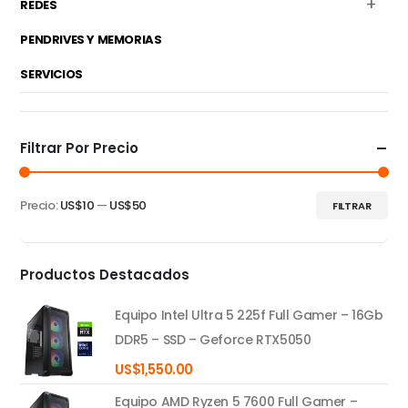
REDES
PENDRIVES Y MEMORIAS
SERVICIOS
Filtrar Por Precio
Precio:
US$10
—
US$50
FILTRAR
Precio
Precio
mínimo
máximo
Productos Destacados
Equipo Intel Ultra 5 225f Full Gamer – 16Gb
DDR5 – SSD – Geforce RTX5050
US$
1,550.00
Equipo AMD Ryzen 5 7600 Full Gamer –