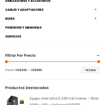
SIMULADORES Y ACCESORIOS
CABLES Y ADAPTADORES
REDES
PENDRIVES Y MEMORIAS
SERVICIOS
Filtrar Por Precio
Precio:
US$460
—
US$980
FILTRAR
Precio
Precio
mínimo
máximo
Productos Destacados
Equipo Intel Ultra 5 225f Full Gamer – 16Gb
DDR5 – SSD – Geforce RTX5050