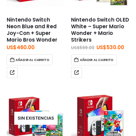
Nintendo Switch
Nintendo Switch OLED
Neon Blue and Red
White – Super Mario
Joy-Con + Super
Wonder + Mario
Mario Bros Wonder
Strikers
El
El
US$
460.00
US$
530.00
US$
599.00
precio
prec
original
act
AÑADIR AL CARRITO
AÑADIR AL CARRITO
era:
es:
US$599.00.
US$5
SIN EXISTENCIAS