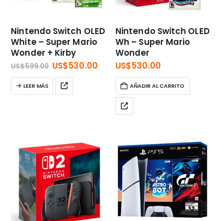
Nintendo Switch OLED
Nintendo Switch OLED
White – Super Mario
Wh – Super Mario
Wonder + Kirby
Wonder
El
El
US$
530.00
US$
530.00
US$
599.00
precio
precio
original
actual
LEER MÁS
AÑADIR AL CARRITO
era:
es:
US$599.00.
US$530.00.