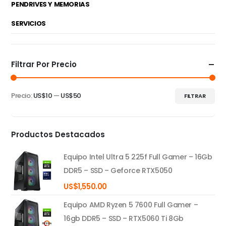
PENDRIVES Y MEMORIAS
SERVICIOS
Filtrar Por Precio
Precio:
US$10
—
US$50
FILTRAR
Precio
Precio
mínimo
máximo
Productos Destacados
Equipo Intel Ultra 5 225f Full Gamer – 16Gb
DDR5 – SSD – Geforce RTX5050
US$
1,550.00
Equipo AMD Ryzen 5 7600 Full Gamer –
16gb DDR5 – SSD – RTX5060 Ti 8Gb