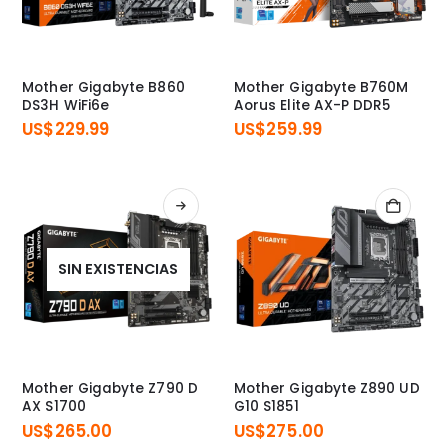
Mother Gigabyte B860
Mother Gigabyte B760M
DS3H WiFi6e
Aorus Elite AX-P DDR5
US$
229.99
US$
259.99
SIN EXISTENCIAS
Mother Gigabyte Z790 D
Mother Gigabyte Z890 UD
AX S1700
G10 S1851
US$
265.00
US$
275.00