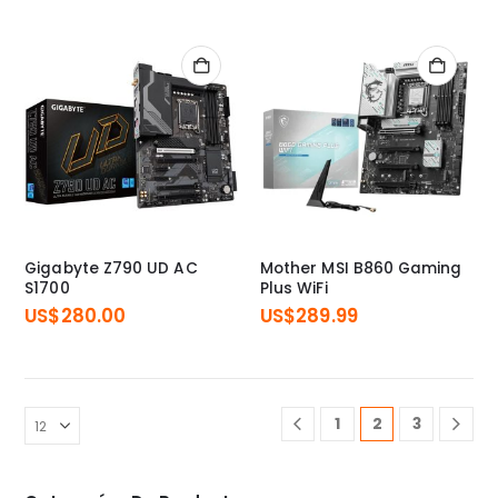
Gigabyte Z790 UD AC
Mother MSI B860 Gaming
S1700
Plus WiFi
US$
280.00
US$
289.99
1
2
3