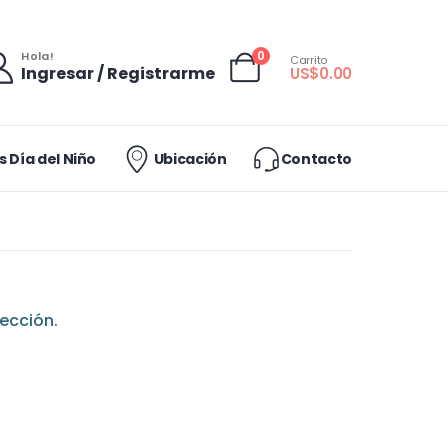
0
Hola!
Carrito
Ingresar / Registrarme
US$
0.00
 Día del Niño
Ubicación
Contacto
ección.