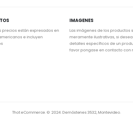
STOS
IMAGENES
s precios están expresados en
Las imágenes de los productos 
americanos e incluyen
meramente ilustrativas, si dese
os
detalles específicos de un prod
favor pongase en contacto con 
Thot eCommerce. © 2024.
Demóstenes 3532, Montevideo.