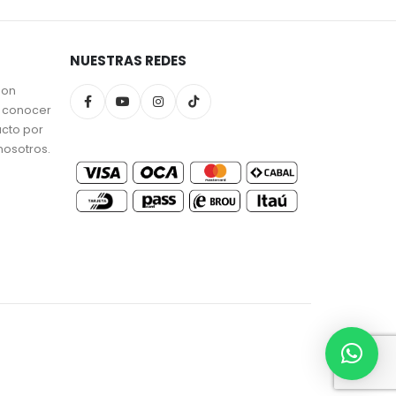
NUESTRAS REDES
son
a conocer
ucto por
nosotros.