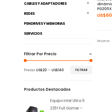
CABLES Y ADAPTADORES
dinámi
PD200X
REDES
US$
60
PENDRIVES Y MEMORIAS
SERVICIOS
Mostrar:
Filtrar Por Precio
Precio:
US$20
—
US$140
FILTRAR
Precio
Precio
mínimo
máximo
Productos Destacados
Equipo Intel Ultra 5
225f Full Gamer –