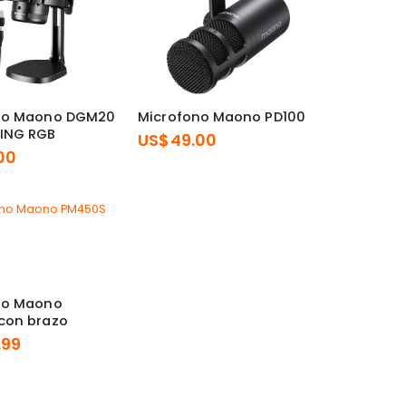
no Maono DGM20
Microfono Maono PD100
ING RGB
US$
49.00
00
no Maono
con brazo
.99