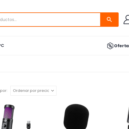
PC
Ofertas
por: