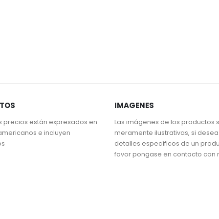
STOS
IMAGENES
s precios están expresados en
Las imágenes de los productos 
americanos e incluyen
meramente ilustrativas, si dese
os
detalles específicos de un prod
favor pongase en contacto con 