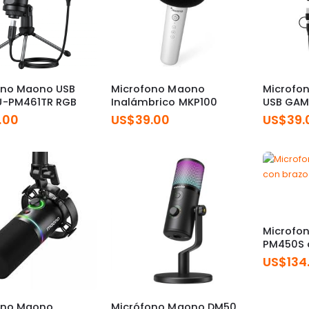
ono Maono USB
Microfono Maono
Microfo
U-PM461TR RGB
Inalámbrico MKP100
USB GAM
.00
US$
39.00
US$
39.
Microfo
PM450S 
US$
134
ono Maono
Micrófono Maono DM50